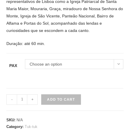
representativos de Lisboa como a Igreja Patriarcal de Santa
Maria Maior, Mouraria, Graça, miradouro de Nossa Senhora do
Monte, Igreja de São Vicente, Panteão Nacional, Bairro de
Alfama e Portas do Sol, acompanhado das lendas e
curiosidades que se escondem a cada canto.
Duração: até 60 min.
Choose an option
PAX
Lisboa
-
+
ADD TO CART
Romântica
quantity
SKU:
N/A
Category:
Tuk-tuk