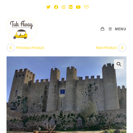
Skip
to
content
MENU
Previous Product
Next Product
🔍